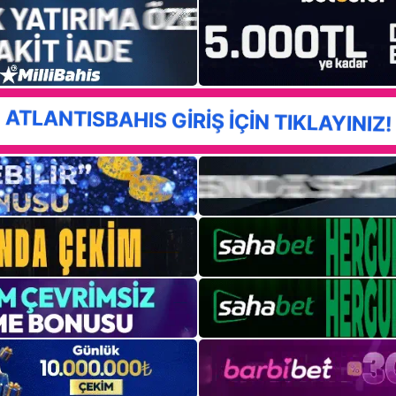
ATLANTISBAHIS GİRİŞ İÇİN TIKLAYINIZ!