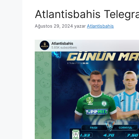
Atlantisbahis Teleg
Ağustos 29, 2024
yazar
Atlantisbahis