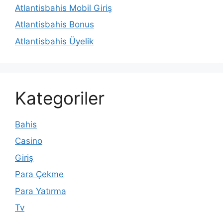
Atlantisbahis Mobil Giriş
Atlantisbahis Bonus
Atlantisbahis Üyelik
Kategoriler
Bahis
Casino
Giriş
Para Çekme
Para Yatırma
Tv