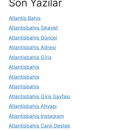
Son Yazılar
Atlantis Bahis
Atlantisbahis Şikayet
Atlantisbahis Güncel
Atlantisbahis Adresi
Atlantisbahis Giriş
Atlantisbahis
Atlantisbahis
Atlantisbahis
Atlantisbahis Giriş Sayfası
Atlantisbahis Altyapı
Atlantisbahis İnstagram
Atlantisbahis Canlı Destek