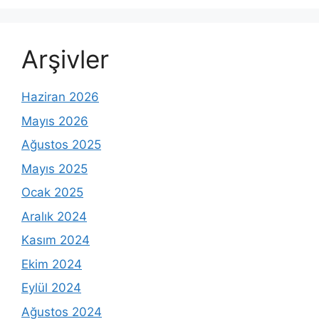
Arşivler
Haziran 2026
Mayıs 2026
Ağustos 2025
Mayıs 2025
Ocak 2025
Aralık 2024
Kasım 2024
Ekim 2024
Eylül 2024
Ağustos 2024