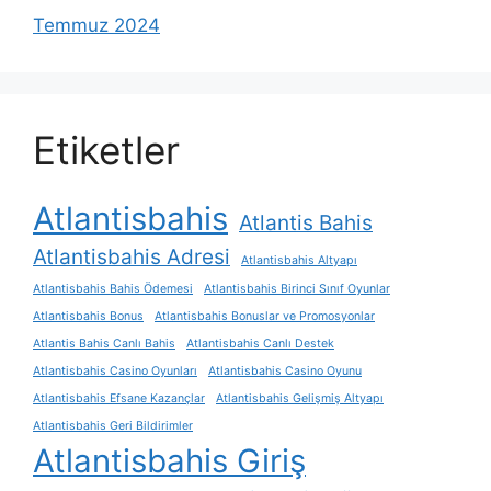
Temmuz 2024
Etiketler
Atlantisbahis
Atlantis Bahis
Atlantisbahis Adresi
Atlantisbahis Altyapı
Atlantisbahis Bahis Ödemesi
Atlantisbahis Birinci Sınıf Oyunlar
Atlantisbahis Bonus
Atlantisbahis Bonuslar ve Promosyonlar
Atlantis Bahis Canlı Bahis
Atlantisbahis Canlı Destek
Atlantisbahis Casino Oyunları
Atlantisbahis Casino Oyunu
Atlantisbahis Efsane Kazançlar
Atlantisbahis Gelişmiş Altyapı
Atlantisbahis Geri Bildirimler
Atlantisbahis Giriş