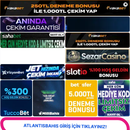
×
ATLANTISBAHIS GİRİŞ İÇİN TIKLAYINIZ!